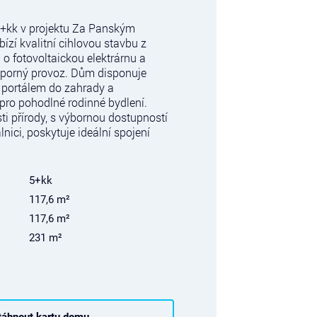
+kk v projektu Za Panským
ízí kvalitní cihlovou stavbu z
o fotovoltaickou elektrárnu a
sporný provoz. Dům disponuje
S portálem do zahrady a
pro pohodlné rodinné bydlení.
sti přírody, s výbornou dostupností
lnici, poskytuje ideální spojení
5+kk
117,6 m²
117,6 m²
231 m²
táhnout kartu domu