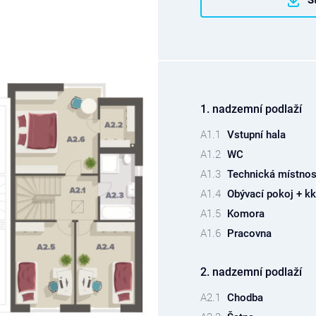
1. nadzemní podlaží
A1.1
Vstupní hala
A1.2
WC
A1.3
Technická místnos
A1.4
Obývací pokoj + kk
A1.5
Komora
A1.6
Pracovna
2. nadzemní podlaží
A2.1
Chodba