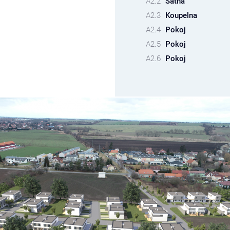
A2.2
Šatna
A2.3
Koupelna
A2.4
Pokoj
A2.5
Pokoj
A2.6
Pokoj