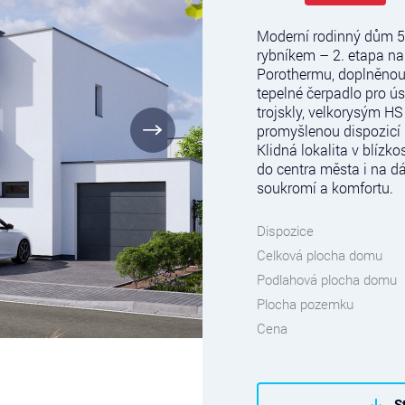
Moderní rodinný dům 5
rybníkem – 2. etapa nab
Porothermu, doplněnou 
tepelné čerpadlo pro ú
trojskly, velkorysým H
promyšlenou dispozicí 
Klidná lokalita v blízko
do centra města i na dá
soukromí a komfortu.
Dispozice
Celková plocha domu
Podlahová plocha domu
Plocha pozemku
Cena
S