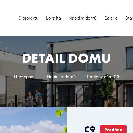
O projektu
Lokalita
Nabídka domů
Galerie
Sta
DETAIL DOMU
Homepage
Nabídka domů
Rodinný dům C9
C9
Prodáno